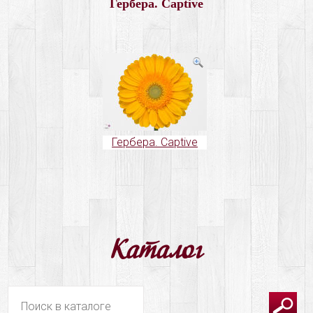
Гербера. Captive
в
корзину
Гербера. Captive
Каталог