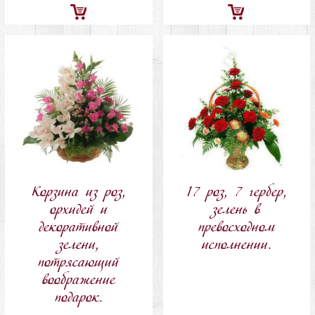
Добавить
Добавить
в
в
корзину
корзину
Корзина из роз,
17 роз, 7 гербер,
орхидей и
зелень в
декоративной
превосходном
зелени,
исполнении.
потрясающий
воображение
подарок.