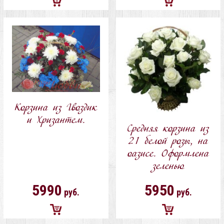
Добавить
Добавить
в
в
корзину
корзину
Корзина из Гвоздик
и Хризантем.
Средняя корзина из
21 белой розы, на
оазисе. Оформлена
зеленью
5990
5950
руб.
руб.
Добавить
Добавить