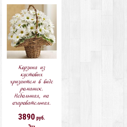
в
в
корзину
корзину
Корзина из
кустовых
хризантем в виде
ромашек.
Небольшая, но
очаровательная.
3890
руб.