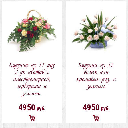
в
в
корзину
корзину
Корзина из 11 роз
Корзина из 15
2-ух цветов с
белых или
альстромерией,
кремовых роз. с
герберами и
зеленью
зеленью.
4950
4950
руб.
руб.
Добавить
Добавить