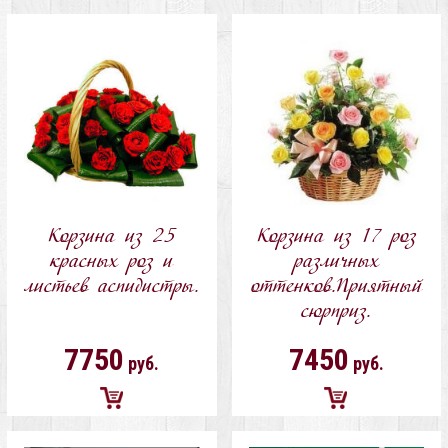
Добавить
Добавить
в
в
корзину
корзину
Корзина из 25
Корзина из 17 роз
красных роз и
различных
листьев аспидистры.
оттенков.Приятный
сюрприз.
7750
7450
руб.
руб.
Добавить
Добавить
в
в