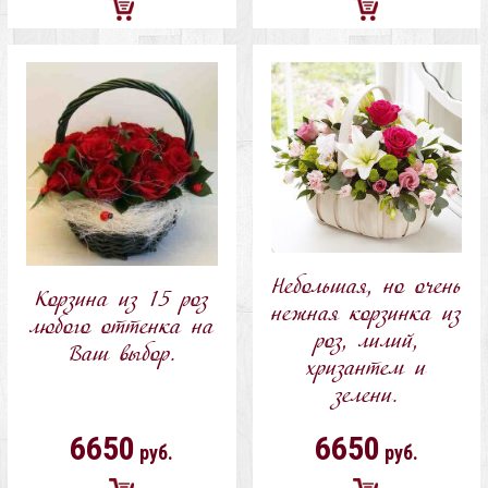
Добавить
Добавить
в
в
корзину
корзину
Небольшая, но очень
Корзина из 15 роз
нежная корзинка из
любого оттенка на
роз, лилий,
Ваш выбор.
хризантем и
зелени.
6650
6650
руб.
руб.