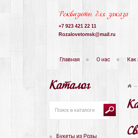
Реквизиты для заказа
+7 923 421 22 11
Rozalovetomsk@mail.ru
Главная
О нас
Как 
Каталог
→
К
С
Букеты из Розы