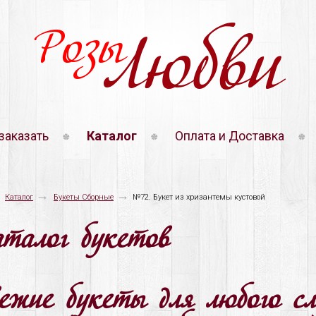
Розы
Любви
заказать
Каталог
Оплата и Доставка
→
→
Каталог
Букеты Сборные
№72. Букет из хризантемы кустовой
аталог букетов
вежие букеты для любого с