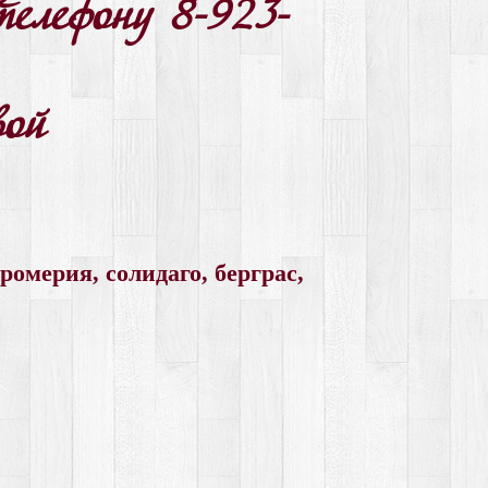
телефону 8-923-
вой
ромерия, солидаго, берграс,