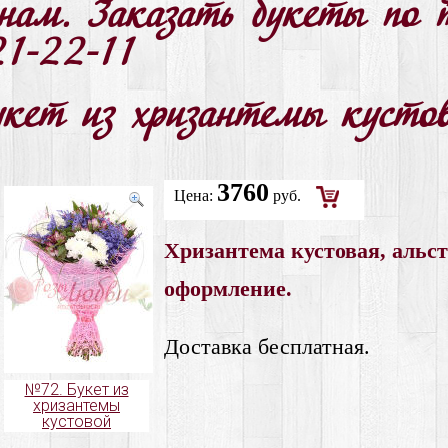
енам. Заказать букеты по 
21-22-11
укет из хризантемы кусто
3760
Цена:
руб.
Добавить
Хризантема кустовая, альст
в
корзину
оформление.
Доставка бесплатная.
№72. Букет из
хризантемы
кустовой