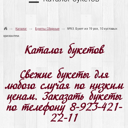
→
→
→
Каталог
Букеты Сборные
№93. Букет из 19 роз, 10 кустовых
хризантем.
Каталог букетов
Свежие букеты для
любого случая по низким
ценам. Заказать букеты
по телефону 8-923-421-
22-11