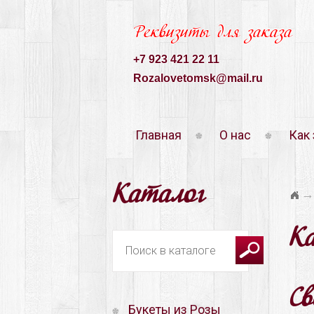
Реквизиты для заказа
+7 923 421 22 11
Rozalovetomsk@mail.ru
Главная
О нас
Как 
Каталог
→
К
С
Букеты из Розы