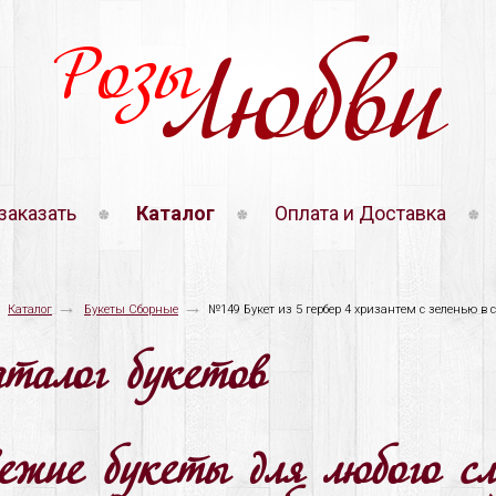
Розы
Любви
заказать
Каталог
Оплата и Доставка
→
→
Каталог
Букеты Сборные
№149 Букет из 5 гербер 4 хризантем с зеленью в с
аталог букетов
вежие букеты для любого с