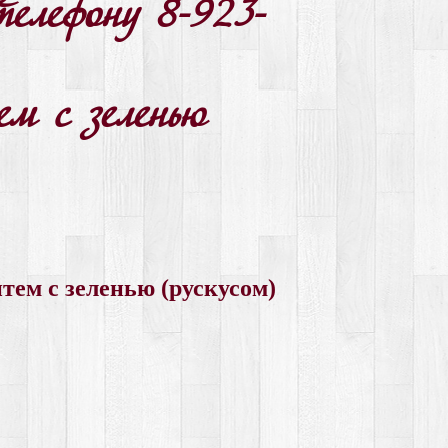
телефону 8-923-
ем с зеленью
нтем с зеленью (рускусом)