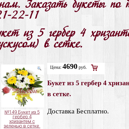
енам. Заказать букеты по 
21-22-11
кет из 5 гербер 4 хризант
ускусом) в сетке.
4690
Цена:
руб.
Добавить
Букет из 5 гербер 4 хриза
в
корзину
в сетке.
Доставка Бесплатно.
№149 Букет из 5
гербер 4
хризантем с
зеленью в сетке.