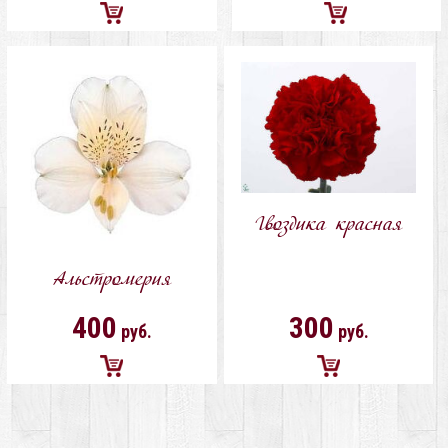
Добавить
Добавить
в
в
корзину
корзину
Гвоздика красная
Альстромерия
400
300
руб.
руб.
Добавить
Добавить
в
в
корзину
корзину