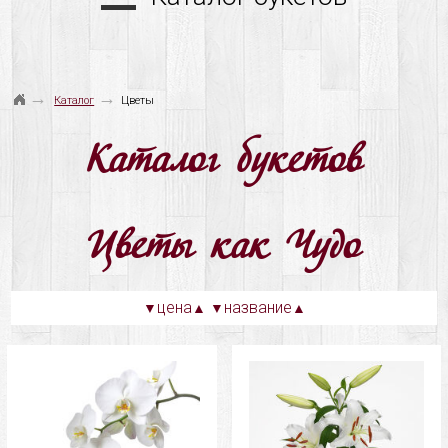
→
→
Каталог
Цветы
Каталог букетов
Цветы как Чудо
цена
название
▼
▲
▼
▲