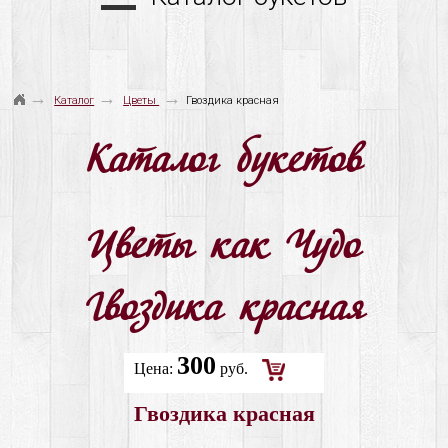
→
→
→
Каталог
Цветы
Гвоздика красная
Каталог букетов
Цветы как Чудо
Гвоздика красная
300
Цена:
руб.
Добавить
Гвоздика красная
в
корзину