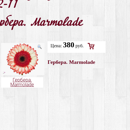
2-11
рбера. Marmolade
380
Цена:
руб.
Добавить
в
Гербера. Marmolade
корзину
Гербера.
Marmolade