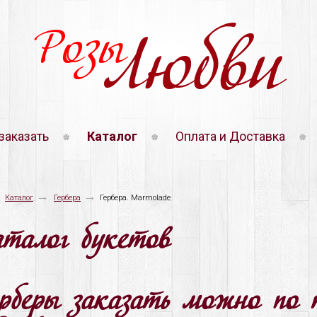
Розы
Любви
заказать
Каталог
Оплата и Доставка
→
→
Каталог
Гербера
Гербера. Marmolade
аталог букетов
ерберы заказать можно по 