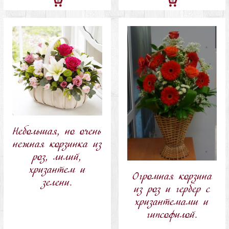
Добавить
Добавить
в
в
корзину
корзину
Небольшая, но очень
нежная корзинка из
роз, лилий,
хризантем и
Огромная корзина
зелени.
из роз и гербер с
хризантемами и
гипсофилой.