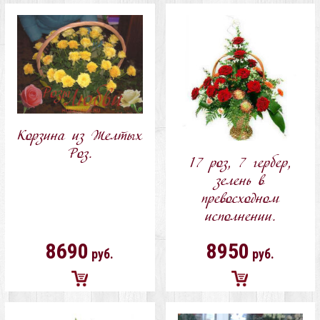
в
в
корзину
корзину
Корзина из Желтых
Роз.
17 роз, 7 гербер,
зелень в
превосходном
исполнении.
8690
8950
руб.
руб.
Добавить
Добавить
в
в