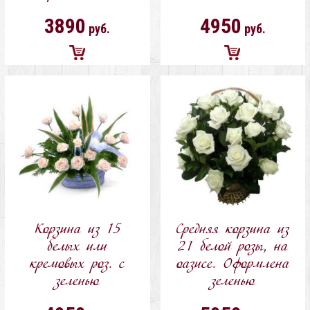
3890
4950
руб.
руб.
Добавить
Добавить
в
в
корзину
корзину
Корзина из 15
Средняя корзина из
белых или
21 белой розы, на
кремовых роз. с
оазисе. Оформлена
зеленью
зеленью