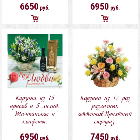
6650
6950
руб.
руб.
Добавить
Добавить
в
в
корзину
корзину
Корзина из 15
Корзина из 17 роз
ирисов и 5 лилий.
различных
Шампанское и
оттенков.Приятный
конфеты.
сюрприз.
6950
7450
руб.
руб.