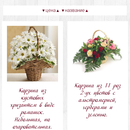
цена
название
▼
▲
▼
▲
Корзина из 11 роз
Корзина из
2-ух цветов с
кустовых
альстромерией,
хризантем в виде
герберами и
ромашек.
зеленью.
Небольшая, но
очаровательная.