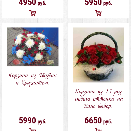
4950
5950
руб.
руб.
Добавить
Добавить
в
в
корзину
корзину
Корзина из Гвоздик
и Хризантем.
Корзина из 15 роз
любого оттенка на
Ваш выбор.
5990
6650
руб.
руб.