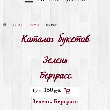
→
→
→
Каталог
Зелень
Берграсс
Каталог букетов
Зелень
Берграсс
150
Цена:
руб.
Добавить
Зелень. Берграсс
в
корзину