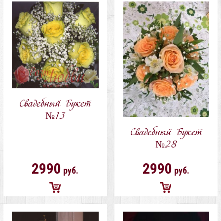
в
в
корзину
корзину
Свадебный Букет
№13
Свадебный Букет
№28
2990
2990
руб.
руб.
Добавить
Добавить
в
в