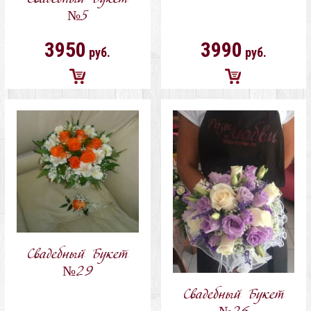
№5
3950
3990
руб.
руб.
Добавить
Добавить
в
в
корзину
корзину
Свадебный Букет
№29
Свадебный Букет