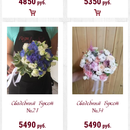
4850
5350
руб.
руб.
Добавить
Добавить
в
в
корзину
корзину
Свадебный Букет
Свадебный Букет
№21
№34
5490
5490
руб.
руб.