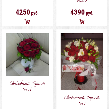
№26
4250
4390
руб.
руб.
Добавить
Добавить
в
в
корзину
корзину
Свадебный Букет
№31
Свадебный Букет
№3