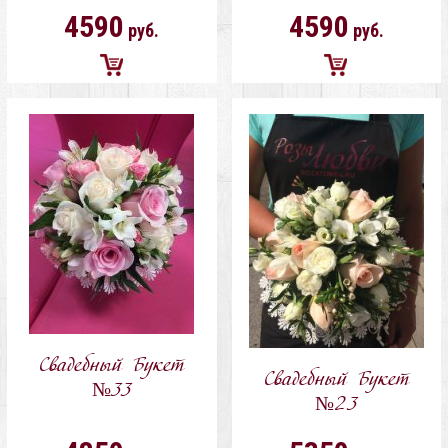
4590
4590
руб.
руб.
Добавить
Добавить
в
в
корзину
корзину
Свадебный Букет
Свадебный Букет
№33
№23