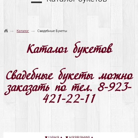
→
→
Каталог
Свадебные Букеты
Каталог букетов
Свадебные букеты можно
заказать по тел. 8-923-
421-22-11
цена
название
▼
▲
▼
▲