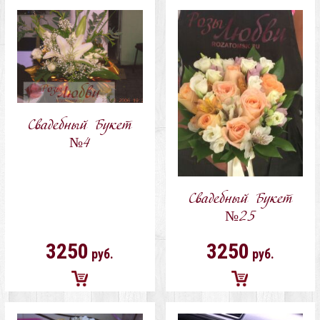
в
в
корзину
корзину
Свадебный Букет
№4
Свадебный Букет
№25
3250
3250
руб.
руб.
Добавить
Добавить
в
в