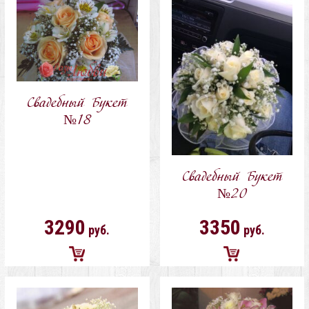
корзину
корзину
Свадебный Букет
№18
Свадебный Букет
№20
3290
3350
руб.
руб.
Добавить
Добавить
в
в
корзину
корзину